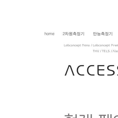
home
2차원측정기
만능측정기
Labconcept Nano /
Labconcept Pre
THV /
TELS /
Ale
ACCE