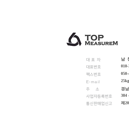
남 창
대 표 자
010-
대표번호
050-
팩스번호
25k
E-mail
경남
​주 소
384 
​사업자등록번호
제20
통신판매업신고